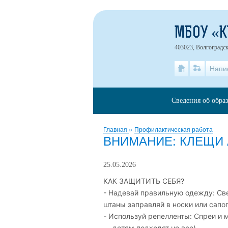
МБОУ «
403023, Волгоградск
Напи
Сведения об обра
Главная
»
Профилактическая работа
ВНИМАНИЕ: КЛЕЩИ
25.05.2026
КАК ЗАЩИТИТЬ СЕБЯ?
- Надевай правильную одежду: Све
штаны заправляй в носки или сапог
- Используй репелленты: Спреи и 
— детям подходят не все).