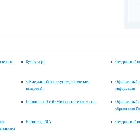
ственных
Культура.рф
Федеральный по
«Федеральный институт педагогических
Официальный и
измерений»
информации
Официальный сайт Минпросвещения России
Официальный с
образования Р
ия
Навигатор ГИА
Федеральный ин
ипальных)