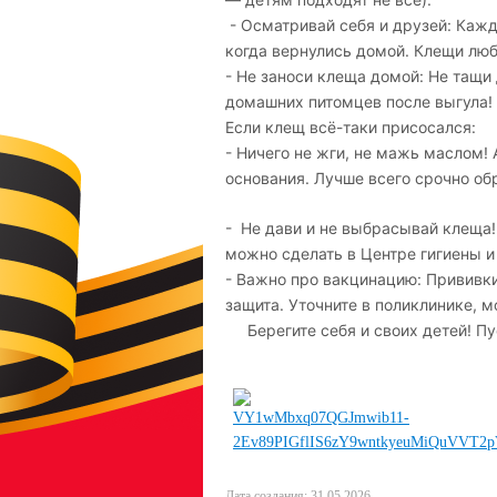
- Осматривай себя и друзей: Кажд
когда вернулись домой. Клещи люб
- Не заноси клеща домой: Не тащи
домашних питомцев после выгула!
Если клещ всё-таки присосался:
- Ничего не жги, не мажь маслом!
основания. Лучше всего срочно об
- Не дави и не выбрасывай клеща! 
можно сделать в Центре гигиены и
- Важно про вакцинацию: Прививк
защита. Уточните в поликлинике, м
Берегите себя и своих детей! Пус
Дата создания: 31.05.2026