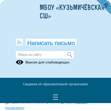
МБОУ «КУЗЬМИЧЁВСКАЯ
СШ»
Написать письмо
ПРОЕКТЫ МЕСТНЫХ ИНИЦИАТИВ
Версия для слабовидящих
Итоги
Проекта
местных
Сведения об образовательной организации
инициатив
Гарантийное письмо Гриненко Д.А..pdf
(скачать)
(посмотреть)