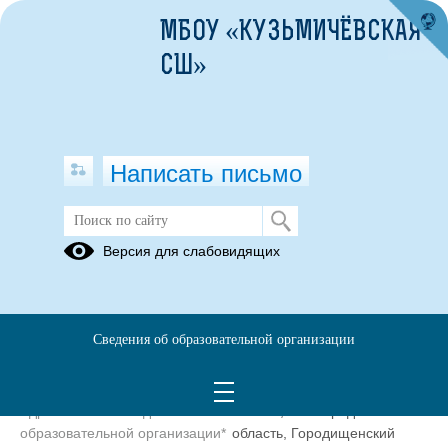
МБОУ «КУЗЬМИЧЁВСКАЯ
СШ»
Написать письмо
Контакты
Версия для слабовидящих
муниципальное бюджетное общеобразовательное учреждение
«Кузьмичёвская средняя школа»
Сведения об образовательной организации
Сокращенное наименование
МБОУ «Кузьмичёвская СШ»
образовательной организации*
Адрес местонахождения
403023, Волгоградская
образовательной организации*
область, Городищенский