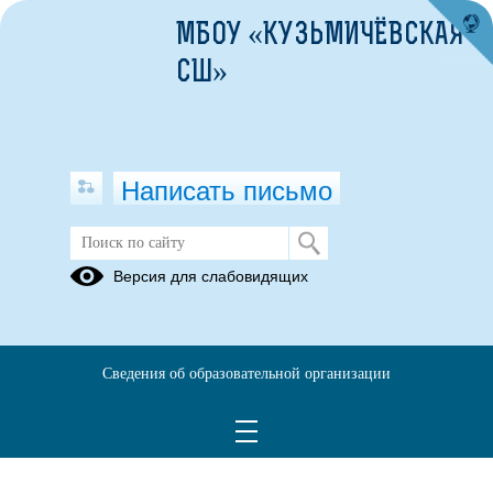
МБОУ «КУЗЬМИЧЁВСКАЯ
СШ»
Написать письмо
Всероссийсие проверочные работы
Версия для слабовидящих
Всероссийская проверочная работа
— ежегодная
комплексная проверочная работа в школах Российской
Федерации на основе контрольно-измерительных
Сведения об образовательной организации
материалов, предоставленных Федеральной службой по
надзору в сфере образования и науки.